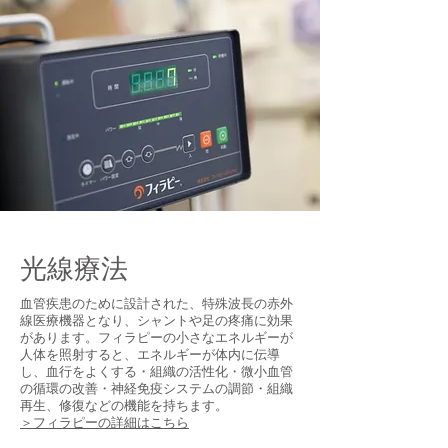
光線療法
血管疾患のために設計された、特殊波長の赤外
線医療機器となり、
シャントや足の疼痛に効果
があります。
フィラピーの小さなエネルギーが
人体を照射すると、エネルギーが体内に伝導
し、血行をよくする・組織の活性化・微小血管
の循環の改善・神経免疫システムの調節・組織
再生、修復などの機能を持ちます。
＞フィラピーの詳細はこちら