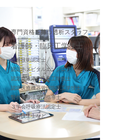
専門資格を持つ透析スタッフ
看護師・臨床工学技士
透析技術認定士
認定ホスピタルエンジニア
認定血液浄化臨床工学技士
認定医療機器管理臨床工学技士
腎代替療法専門指導士
３学会呼吸療法認定士
歯科技工士
​など​