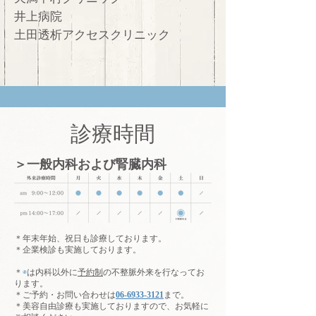
井上病院
土田透析アクセスクリニック
診療時間
＞一般内科および腎臓内科
＊年末年始、祝日も診療しております。
​＊企業検診も実施しております。
＊
◉
は内科以外に
予約制
の不整脈外来
を行なってお
ります
。
​＊ご予約・お問い合わせは
06-6933-3121
まで。
＊美容自由診療も実施しておりますので、お気軽に