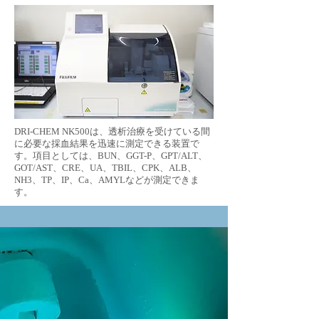
DRI-CHEM NK500は、透析治療を受けている間
に必要な採血結果を迅速に測定できる装置で
す。項目としては、BUN、GGT-P、GPT/ALT、
GOT/AST、CRE、UA、TBIL、CPK、ALB、
NH3、TP、IP、Ca、AMYLなどが測定できま
す。