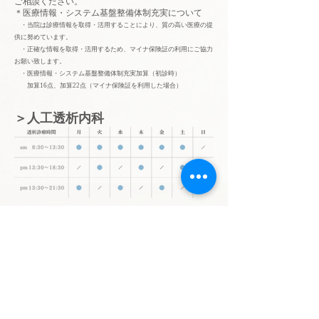
ご相談ください。
＊医療情報・システム基盤整備体制充実について
・当院は診療情報を取得・活用することにより、質の高い医療の提
供に努めています。
・正確な情報を取得・活用するため、マイナ保険証の利用にご協力
お願い致します。
・医療情報・システム基盤整備体制充実加算（初診時）
加算16点、加算22点（マイナ保険証を利用した場合）
＞人工透析内科
＊年末年始、祝日も診療しております。
​＊透析室の見学は随時受け付けておりますの
で、お気軽にお越しください。
無料送迎とMAP